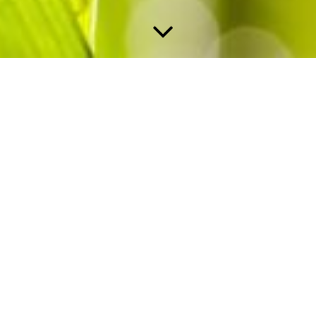
Kontakt
Schenks Landgasthof
Neudorf 7
63916
Amorbach
Telefon:
+49 9373 206 5440
E-Mail:
post@schenks-landgasthof.de